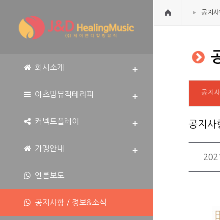
공지사
공
회사소개
공지
아츠맘뮤직테라피
커넥트플레이
공지사
가맹안내
20
언론보도
공지사항 / 정보&소식