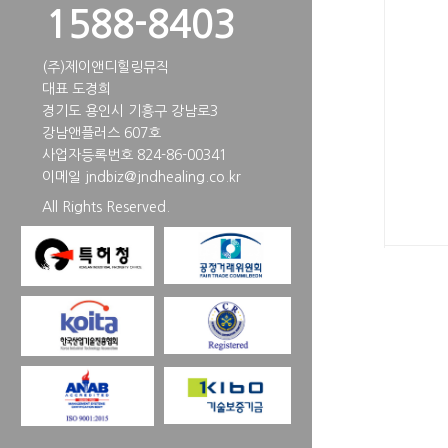
1588-8403
(주)제이앤디힐링뮤직
대표 도경희
경기도 용인시 기흥구 강남로3
강남앤플러스 607호
사업자등록번호 824-86-00341
이메일
jndbiz@jndhealing.co.kr
All Rights Reserved.