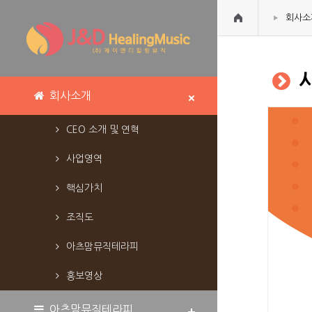
회사소
회사소개
CEO 소개 및 연혁
사업영역
핵심가치
조직도
아츠맘뮤직테라피
홍보영상
아츠맘뮤직테라피