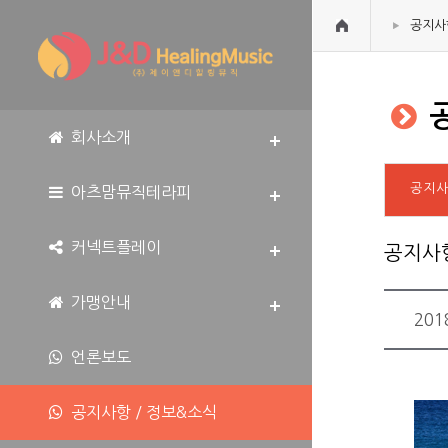
공지사
공
회사소개
공지
아츠맘뮤직테라피
커넥트플레이
공지사
가맹안내
20
언론보도
공지사항 / 정보&소식