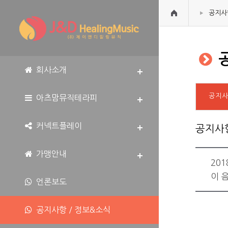
공지사
공
회사소개
공지
아츠맘뮤직테라피
커넥트플레이
공지사
가맹안내
20
이 
언론보도
공지사항 / 정보&소식