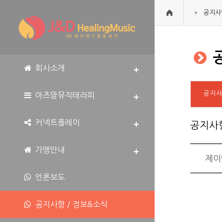
공지사
공
회사소개
공지
아츠맘뮤직테라피
커넥트플레이
공지사
가맹안내
제이
언론보도
공지사항 / 정보&소식