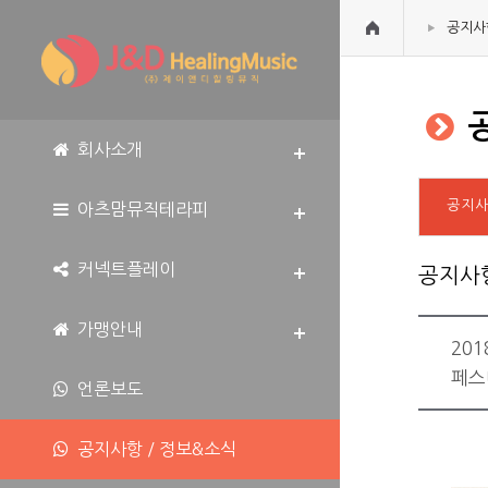
공지사
공
회사소개
공지
아츠맘뮤직테라피
커넥트플레이
공지사
가맹안내
20
페스
언론보도
공지사항 / 정보&소식