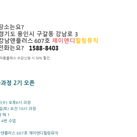
과정 2기 오픈
일
(수) 오후6시 과정
 오전 10시 과정
 택 1
 4번 수업
강남앤플러스 607호 제이앤디힐링뮤직